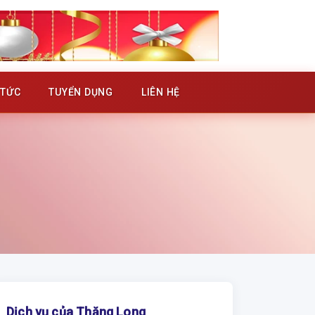
 TỨC
TUYỂN DỤNG
LIÊN HỆ
Dịch vụ của Thăng Long