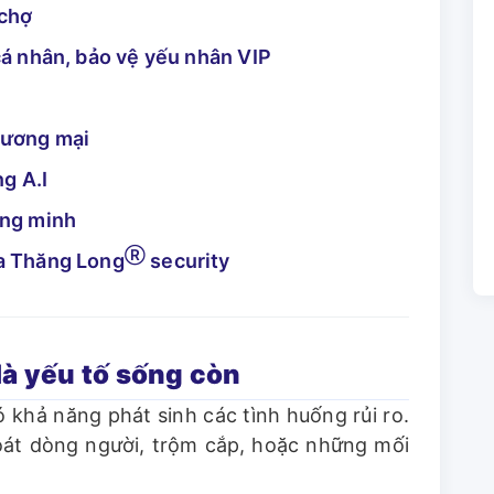
 chợ
cá nhân, bảo vệ yếu nhân VIP
hương mại
g A.I
ông minh
Ⓡ
ủa Thăng Long
security
 là yếu tố sống còn
ó khả năng phát sinh các tình huống rủi ro.
soát dòng người, trộm cắp, hoặc những mối