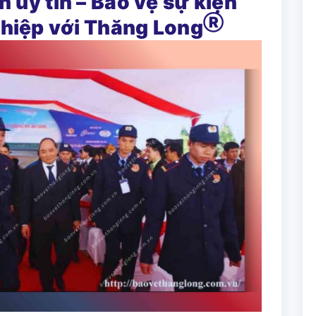
n uy tín – Bảo vệ sự kiện
Ⓡ
ghiệp với Thăng Long